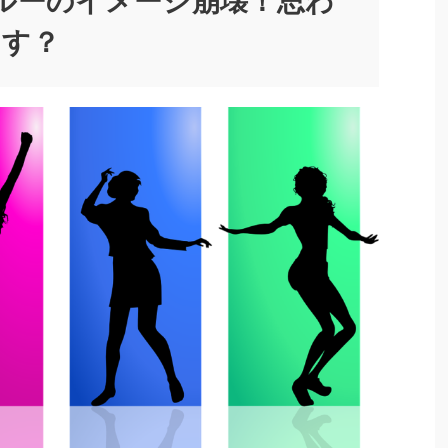
ルーのイメージ崩壊！思わ
出す？