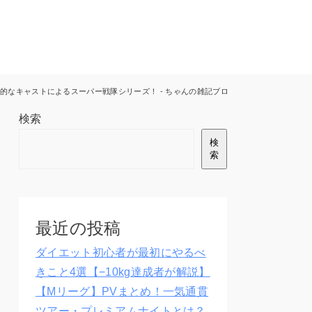
的なキャストによるスーパー戦隊シリーズ！ - ちゃんの雑記ブログ(Mリーグ/行動経済学
検索
検
索
最近の投稿
ダイエット初心者が最初にやるべ
きこと4選【−10kg達成者が解説】
【Mリーグ】PVまとめ！一気通貫
ツアー・プレミアムナイトとは？