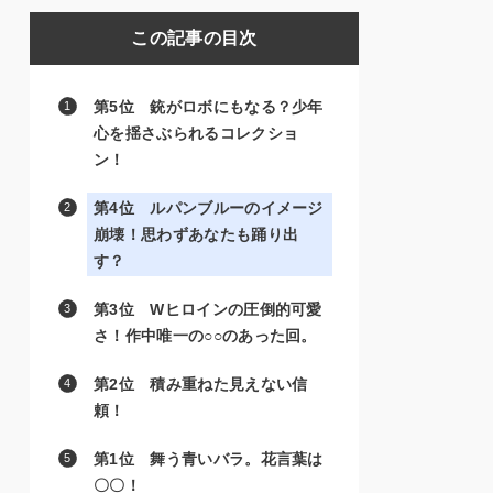
この記事の目次
第5位 銃がロボにもなる？少年
心を揺さぶられるコレクショ
ン！
第4位 ルパンブルーのイメージ
崩壊！思わずあなたも踊り出
す？
第3位 Wヒロインの圧倒的可愛
さ！作中唯一の○○のあった回。
第2位 積み重ねた見えない信
頼！
第1位 舞う青いバラ。花言葉は
〇〇！