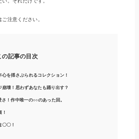
たい。それだけです。
はご注意ください。
この記事の目次
年心を揺さぶられるコレクション！
ジ崩壊！思わずあなたも踊り出す？
愛さ！作中唯一の○○のあった回。
頼！
は〇〇！