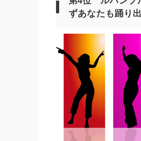
第4位 ルパンブ
ずあなたも踊り