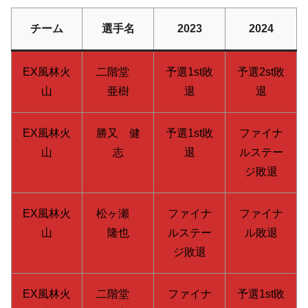
チーム
選手名
2023
2024
EX風林火
二階堂
予選1st敗
予選2st敗
山
亜樹
退
退
EX風林火
勝又 健
予選1st敗
ファイナ
山
志
退
ルステー
ジ敗退
EX風林火
松ヶ瀬
ファイナ
ファイナ
山
隆也
ルステー
ル敗退
ジ敗退
EX風林火
二階堂
ファイナ
予選1st敗