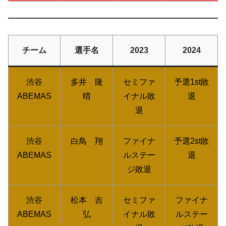
チーム
選手名
2023
2024
渋谷
多井 隆
セミファ
予選1st敗
ABEMAS
晴
イナル敗
退
退
渋谷
白鳥 翔
ファイナ
予選2st敗
ABEMAS
ルステー
退
ジ敗退
渋谷
松本 吉
セミファ
ファイナ
ABEMAS
弘
イナル敗
ルステー