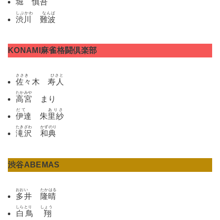
堀 慎吾
しぶかわ なんば
渋川 難波
KONAMI麻雀格闘倶楽部
ささき ひさと
佐々木 寿人
たかみや
高宮
まり
だて ありさ
伊達 朱里紗
たきざわ かずのり
滝沢 和典
渋谷ABEMAS
おおい たかはる
多井 隆晴
しらとり しょう
白鳥 翔