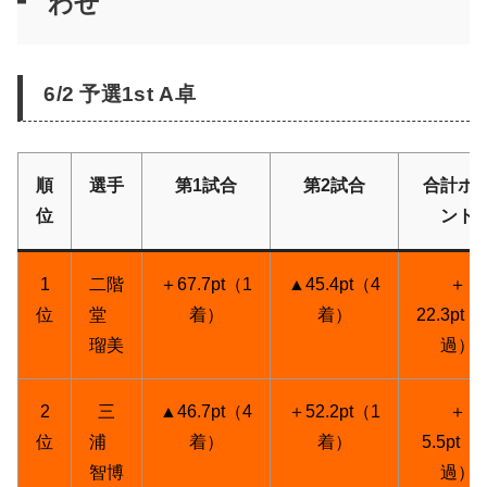
わせ
6/2 予選1st A卓
順
選手
第1試合
第2試合
合計ポ
位
ント
1
二階
＋67.7pt（1
▲45.4pt（4
＋
位
堂
着）
着）
22.3pt
瑠美
過）
2
三
▲46.7pt（4
＋52.2pt（1
＋
位
浦
着）
着）
5.5pt（
智博
過）