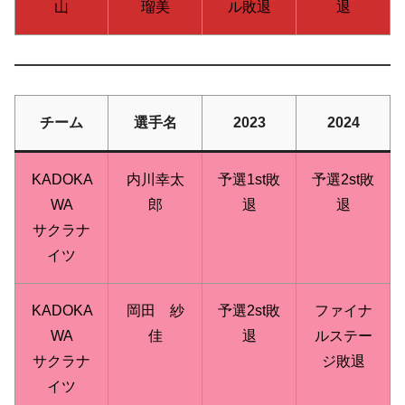
山
瑠美
ル敗退
退
チーム
選手名
2023
2024
KADOKA
内川幸太
予選1st敗
予選2st敗
WA
郎
退
退
サクラナ
イツ
KADOKA
岡田 紗
予選2st敗
ファイナ
WA
佳
退
ルステー
サクラナ
ジ敗退
イツ