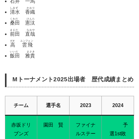
石井 一馬
しみず かおり
清水 香織
くわだ けんた
桑田 憲汰
まえだ なおや
前田 直哉
ガオ ユンフェン
高 雲飛
いいだ まさき
飯田 雅貴
Mトーナメント2025出場者 歴代成績まとめ
チーム
選手名
2023
2024
赤坂ドリ
園田 賢
ファイナ
予
ブンズ
ルステー
選1st敗