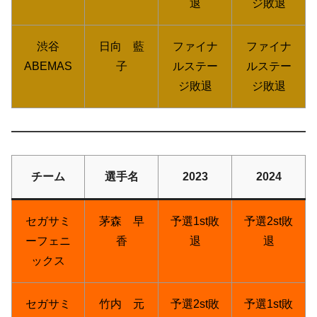
退
ジ敗退
渋谷
日向 藍
ファイナ
ファイナ
ABEMAS
子
ルステー
ルステー
ジ敗退
ジ敗退
チーム
選手名
2023
2024
セガサミ
茅森 早
予選1st敗
予選2st敗
ーフェニ
香
退
退
ックス
セガサミ
竹内 元
予選2st敗
予選1st敗