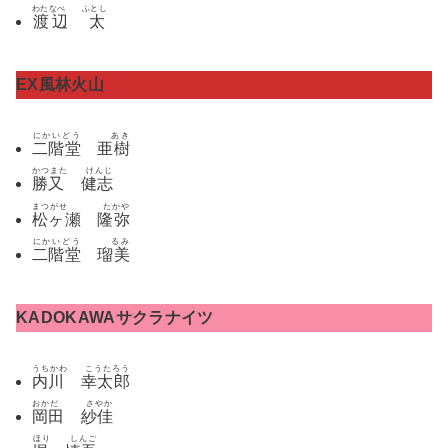
わたなべ ふとし
渡辺 太
EX風林火山
にかいどう あき
二階堂 亜樹
かつまた けんじ
勝又 健志
まつがせ たかや
松ヶ瀬 隆弥
にかいどう るみ
二階堂 瑠美
KADOKAWAサクラナイツ
うちかわ こうたろう
内川 幸太郎
おかだ さやか
岡田 紗佳
ほり しんご