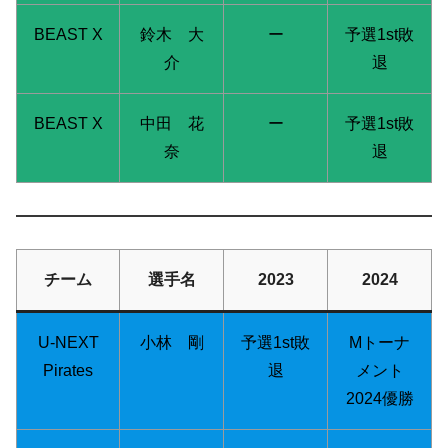
BEAST X
鈴木 大
ー
予選1st敗
介
退
BEAST X
中田 花
ー
予選1st敗
奈
退
チーム
選手名
2023
2024
U-NEXT
小林 剛
予選1st敗
Mトーナ
Pirates
退
メント
2024優勝