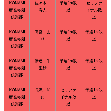
KONAMI
佐々木
予選1st敗
セミファ
麻雀格闘
寿人
退
イナル敗
倶楽部
退
KONAMI
高宮 ま
予選1st敗
予選1st敗
麻雀格闘
り
退
退
倶楽部
KONAMI
伊達 朱
予選1st敗
予選1st敗
麻雀格闘
里紗
退
退
倶楽部
KONAMI
滝沢 和
セミファ
予選1st敗
麻雀格闘
典
イナル敗
退
倶楽部
退