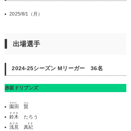
2025/8/1（月）
出場選手
2024-25シーズン Mリーガー 36名
赤坂ドリブンズ
そのだ けん
園田 賢
すずき
鈴木
たろう
あさみ まき
浅見 真紀