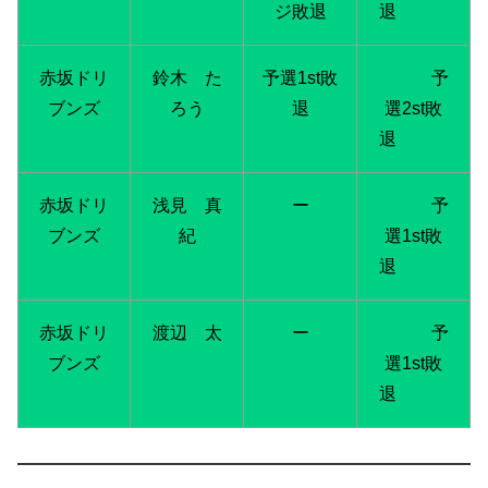
ジ敗退
退
赤坂ドリ
鈴木 た
予選1st敗
予
ブンズ
ろう
退
選2st敗
退
赤坂ドリ
浅見 真
ー
予
ブンズ
紀
選1st敗
退
赤坂ドリ
渡辺 太
ー
予
ブンズ
選1st敗
退