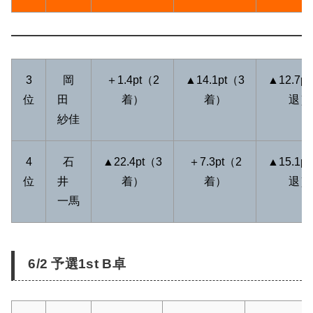
3
岡
＋1.4pt（2
▲14.1pt（3
▲12.7p
位
田
着）
着）
退）
紗佳
4
石
▲22.4pt（3
＋7.3pt（2
▲15.1p
位
井
着）
着）
退）
一馬
6/2 予選1st B卓