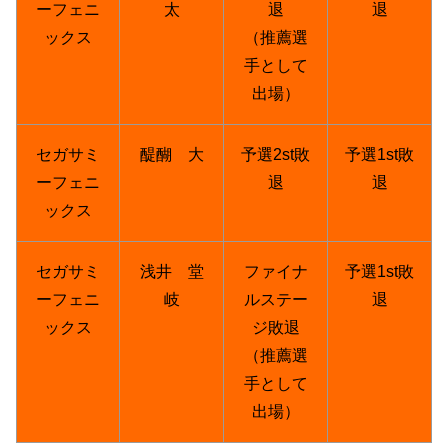
ーフェニ
太
退
退
ックス
（推薦選
手として
出場）
セガサミ
醍醐 大
予選2st敗
予選1st敗
ーフェニ
退
退
ックス
セガサミ
浅井 堂
ファイナ
予選1st敗
ーフェニ
岐
ルステー
退
ックス
ジ敗退
（推薦選
手として
出場）