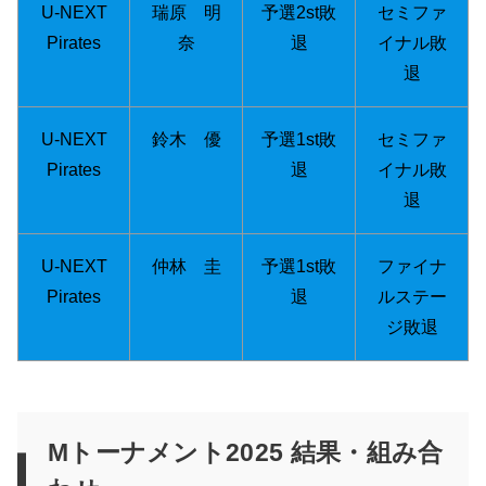
U-NEXT
瑞原 明
予選2st敗
セミファ
Pirates
奈
退
イナル敗
退
U-NEXT
鈴木 優
予選1st敗
セミファ
Pirates
退
イナル敗
退
U-NEXT
仲林 圭
予選1st敗
ファイナ
Pirates
退
ルステー
ジ敗退
Mトーナメント2025 結果・組み合