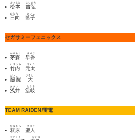
まつもと よしひろ
松本 吉弘
ひなた あいこ
日向 藍子
セガサミーフェニックス
かやもり さやか
茅森 早香
たけうち げんた
竹内 元太
だいご ひろし
醍醐 大
あさい たかき
浅井 堂岐
TEAM RAIDEN/雷電
はぎわら まさと
萩原 聖人
せとくま なおき