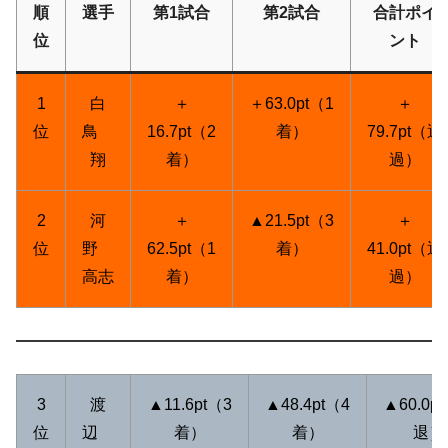
順
選手
第1試合
第2試合
合計ポイ
位
ント
1
白
＋
＋63.0pt（1
＋
位
鳥
16.7pt（2
着）
79.7pt（通
翔
着）
過）
2
河
＋
▲21.5pt（3
＋
位
野
62.5pt（1
着）
41.0pt（通
高志
着）
過）
3
渡
▲11.6pt（3
▲48.4pt（4
▲60.0p
位
辺
着）
着）
退）