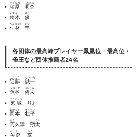
みずはら あきな
瑞原 明奈
すずき ゆう
鈴木 優
なかばやし けい
仲林 圭
各団体の最高峰プレイヤー鳳凰位・最高位・
雀王など団体推薦者24名
こんどう せいいち
近藤 誠一
うおたに ゆうみ
魚谷 侑末
とうじょう
東城
りお
おかもと そうへい
岡本 壮平
あくつ しょうた
阿久津 翔太
やじま とおる
矢島 享