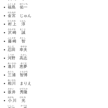
ふくしま ゆういち
福島 佑一
かなみや
金宮
じゅん
むらかみ じゅん
村上 淳
さわざき まこと
沢崎 誠
ふじさき さとし
藤崎 智
おしだ ゆきお
忍田 幸夫
こうの たかし
河野 高志
あいかわ めぐむ
逢川 恵夢
みうら ともひろ
三浦 智博
あいかわ
相川
まりえ
さかい ひでたか
坂井 秀隆
おがわ ひかる
小川 光
いしい かづま