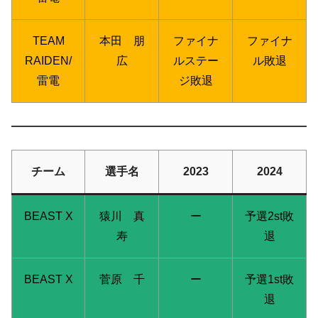
TEAM
本田 朋
ファイナ
ファイナ
RAIDEN/
広
ルステー
ル敗退
雷電
ジ敗退
チーム
選手名
2023
2024
BEAST X
猿川 真
ー
予選2st敗
寿
退
BEAST X
菅原 千
ー
予選1st敗
退