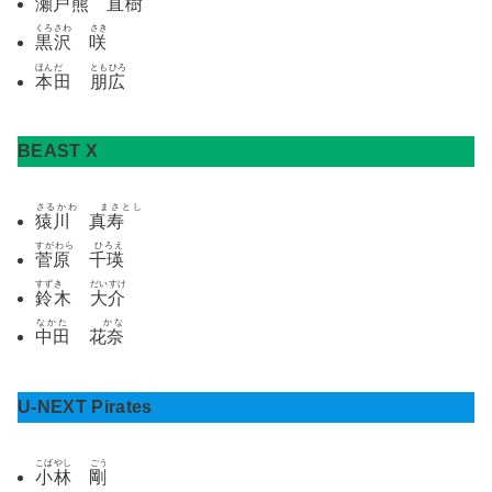
瀬戸熊 直樹
くろさわ さき
黒沢 咲
ほんだ ともひろ
本田 朋広
BEAST X
さるかわ まさとし
猿川 真寿
すがわら ひろえ
菅原 千瑛
すずき だいすけ
鈴木 大介
なかた かな
中田 花奈
U-NEXT Pirates
こばやし ごう
小林 剛